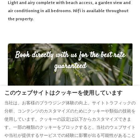
Light and airy complete with beach access, a garden view and
air conditioning in all bedrooms. Wifi is available throughout
the property.
Book directly with us for the best rate
guaranteed
このウェブサイトはクッキーを使用しています
当社は、お客様のブラウジング体験の向上、サイトトラフィックの
分析、コンテンツのカスタマイズのためにクッキーや類似の技術を
最大お得額
15%
使用しています。クッキーの設定は以下からカスタマイズできま
す。一部の種類のクッキーをブロックすると、当社のウェブサイト
や当社が提供するサービスでの経験に影響が出る可能性があること