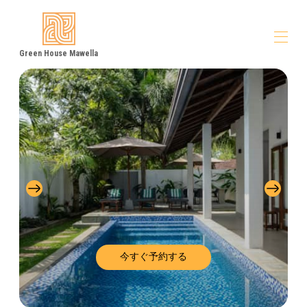
Green House Mawella
家
概要
地図
ギャラリー
料金
可用性
レビュー
接触
今すぐ予約する